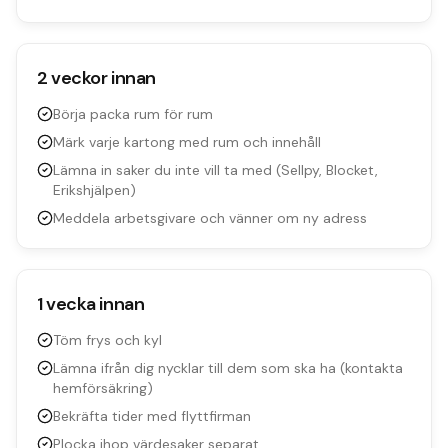
2 veckor innan
Börja packa rum för rum
Märk varje kartong med rum och innehåll
Lämna in saker du inte vill ta med (Sellpy, Blocket,
Erikshjälpen)
Meddela arbetsgivare och vänner om ny adress
1 vecka innan
Töm frys och kyl
Lämna ifrån dig nycklar till dem som ska ha (kontakta
hemförsäkring)
Bekräfta tider med flyttfirman
Plocka ihop värdesaker separat