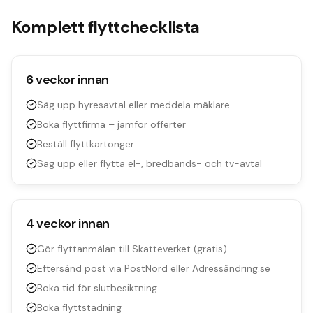
Komplett flyttchecklista
6 veckor innan
Säg upp hyresavtal eller meddela mäklare
Boka flyttfirma – jämför offerter
Beställ flyttkartonger
Säg upp eller flytta el-, bredbands- och tv-avtal
4 veckor innan
Gör flyttanmälan till Skatteverket (gratis)
Eftersänd post via PostNord eller Adressändring.se
Boka tid för slutbesiktning
Boka flyttstädning