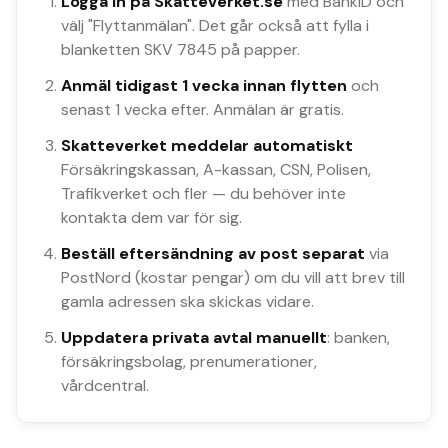
Logga in på Skatteverket.se
med BankID och
välj "Flyttanmälan". Det går också att fylla i
blanketten SKV 7845 på papper.
Anmäl tidigast 1 vecka innan flytten
och
senast 1 vecka efter. Anmälan är gratis.
Skatteverket meddelar automatiskt
Försäkringskassan, A-kassan, CSN, Polisen,
Trafikverket och fler — du behöver inte
kontakta dem var för sig.
Beställ eftersändning av post separat
via
PostNord (kostar pengar) om du vill att brev till
gamla adressen ska skickas vidare.
Uppdatera privata avtal manuellt
: banken,
försäkringsbolag, prenumerationer,
vårdcentral.